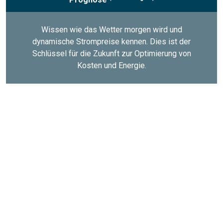
Wissen wie das Wetter morgen wird und
dynamische Strompreise kennen. Dies ist der
Schlüssel für die Zukunft zur Optimierung von
Kosten und Energie.
Ist Ihr Haus für eine
Wärmepumpe oder für
Photovoltaik geeignet?
In wenigen Schritten die Machbarkeit einer Wärmepumpe
oder einer Photovoltaik-Anlage für Ihr Zuhause überprüfen.