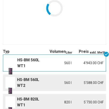
Typ
Volumen
Preis
Liter
exkl. MwSt.
HS-BM 560L
560 l
4'943.00 CHF
WT1
HS-BM 560L
560 l
5'588.00 CHF
WT2
HS-BM 820L
820 l
5'730.00 CHF
WT1