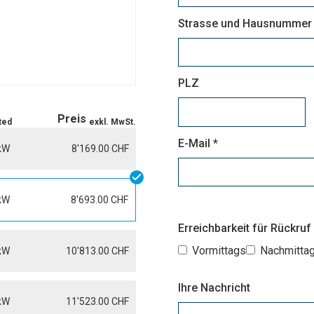
Strasse und Hausnummer
PLZ
Preis
ted
exkl. MwSt.
E-Mail *
 kW
8'169.00 CHF
kW
8'693.00 CHF
Erreichbarkeit für Rückruf
Vormittags
Nachmitta
 kW
10'813.00 CHF
Ihre Nachricht
kW
11'523.00 CHF