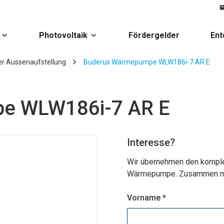
Photovoltaik
Fördergelder
Ent
er Aussenaufstellung
Buderus Wärmepumpe WLW186i-7 AR E
e WLW186i-7 AR E
Interesse?
Wir übernehmen den komple
Wärmepumpe. Zusammen mit 
Vorname *