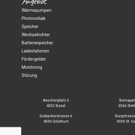
Angebot
Wärmepumpen
Photovoltaik
Speicher
Wechselrichter
Batteriespeicher
Ladestationen
Fördergelder
Monitoring
Störung
Aeschenplatz 6
Bernapar
4052 Basel
3066 Stet
Grabackerstrasse 6
Burgstrass
4500 Solothurn
9000 St. G