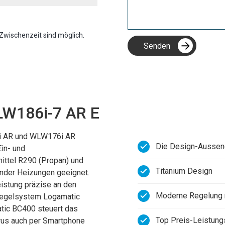
Zwischenzeit sind möglich.
W186i-7 AR E
 AR und WLW176i AR
Die Design-Aussene
Ein- und
mittel R290 (Propan) und
Titanium Design
ender Heizungen geeignet.
istung präzise an den
Moderne Regelung 
 Regelsystem Logamatic
tic BC400 steuert das
Top Preis-Leistung
us auch per Smartphone