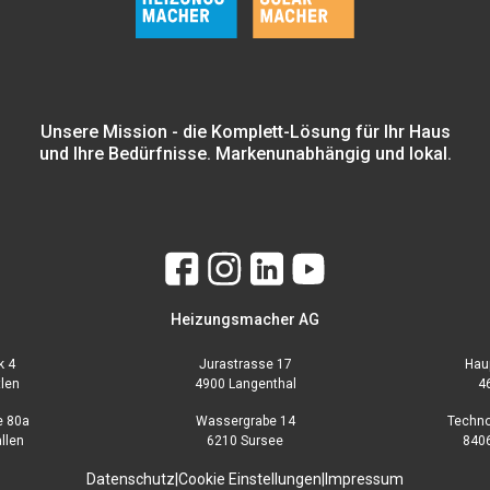
Unsere Mission - die Komplett-Lösung für Ihr Haus
und Ihre Bedürfnisse. Markenunabhängig und lokal.
Heizungsmacher AG
k 4
Jurastrasse 17
Hau
tlen
4900 Langenthal
4
e 80a
Wassergrabe 14
Techno
allen
6210 Sursee
8406
Datenschutz
|
Cookie Einstellungen
|
Impressum