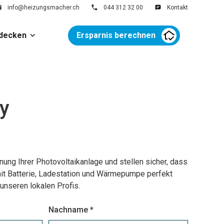
info@heizungsmacher.ch
044 312 32 00
Kontakt
decken
Ersparnis berechnen
y
anung Ihrer Photovoltaikanlage und stellen sicher, dass
t Batterie, Ladestation und Wärmepumpe perfekt
unseren lokalen Profis.
Nachname *