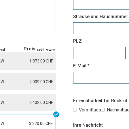
Strasse und Hausnummer
PLZ
Preis
ted
exkl. MwSt.
 kW
1'873.00 CHF
E-Mail *
 kW
2'009.00 CHF
Erreichbarkeit für Rückruf
 kW
2'432.00 CHF
Vormittags
Nachmitta
kW
3'220.00 CHF
Ihre Nachricht