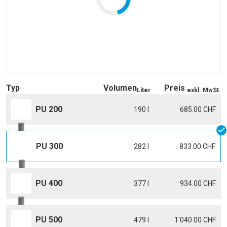
Typ
Volumen
Preis
Liter
exkl. MwSt.
PU 200
190 l
685.00 CHF
PU 300
282 l
833.00 CHF
PU 400
377 l
934.00 CHF
PU 500
479 l
1'040.00 CHF