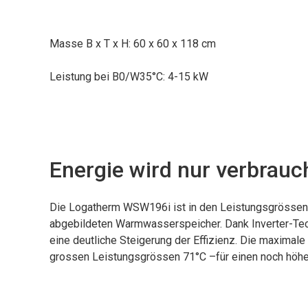
Masse B x T x H: 60 x 60 x 118 cm
Leistung bei B0/W35°C: 4-15 kW
Energie wird nur verbrauch
Die Logatherm WSW196i ist in den Leistungsgrössen
abgebildeten Warmwasserspeicher. Dank Inverter-Tec
eine deutliche Steigerung der Effizienz. Die maximal
grossen Leistungsgrössen 71°C –für einen noch höh