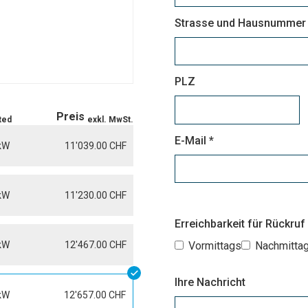
Strasse und Hausnummer
PLZ
Preis
ted
exkl. MwSt.
E-Mail *
 kW
11'039.00 CHF
 kW
11'230.00 CHF
Erreichbarkeit für Rückruf
kW
12'467.00 CHF
Vormittags
Nachmitta
Ihre Nachricht
kW
12'657.00 CHF