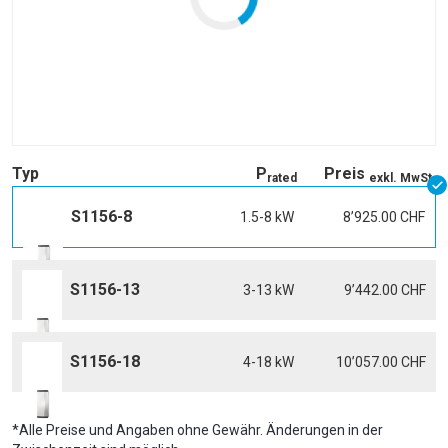
Typ
P
Preis
rated
exkl. MwSt.
S1156-8
1.5-8 kW
8’925.00 CHF
S1156-13
3-13 kW
9’442.00 CHF
S1156-18
4-18 kW
10’057.00 CHF
*Alle Preise und Angaben ohne Gewähr. Änderungen in der