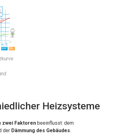
zkurve
und
iedlicher Heizsysteme
n
zwei Faktoren
beeinflusst: dem
d der
Dämmung des Gebäudes
.