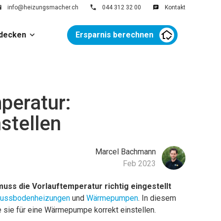
info@heizungsmacher.ch
044 312 32 00
Kontakt
decken
Ersparnis berechnen
peratur:
stellen
Marcel
Bachmann
Feb 2023
 muss die Vorlauftemperatur richtig eingestellt
ussbodenheizungen
und
Wärmepumpen
. In diesem
ie sie für eine Wärmepumpe korrekt einstellen.