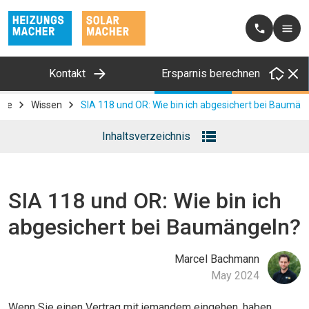
Kontakt
Ersparnis berechnen
me
Wissen
SIA 118 und OR: Wie bin ich abgesichert bei Baumän
Inhaltsverzeichnis
(wird automatisch generiert)
SIA 118 und OR: Wie bin ich
abgesichert bei Baumängeln?
Marcel
Bachmann
May 2024
Wenn Sie einen Vertrag mit jemandem eingehen, haben