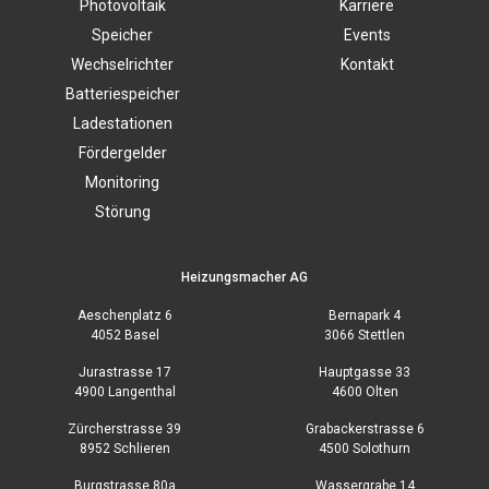
Photovoltaik
Karriere
Speicher
Events
Wechselrichter
Kontakt
Batteriespeicher
Ladestationen
Fördergelder
Monitoring
Störung
Heizungsmacher AG
Aeschenplatz 6
Bernapark 4
4052 Basel
3066 Stettlen
Jurastrasse 17
Hauptgasse 33
4900 Langenthal
4600 Olten
Zürcherstrasse 39
Grabackerstrasse 6
8952 Schlieren
4500 Solothurn
Burgstrasse 80a
Wassergrabe 14